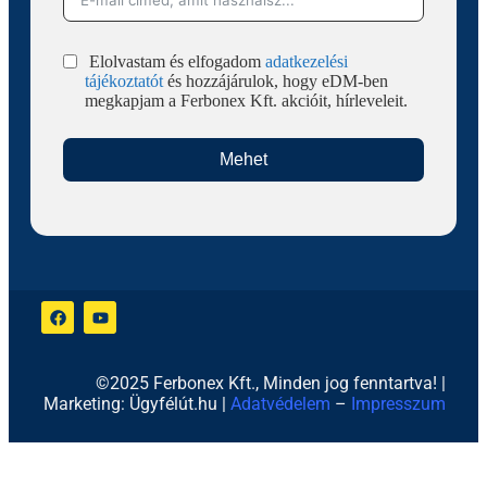
Elolvastam és elfogadom
adatkezelési
tájékoztatót
és hozzájárulok, hogy eDM-ben
megkapjam a Ferbonex Kft. akcióit, hírleveleit.
Mehet
©2025 Ferbonex Kft., Minden jog fenntartva! |
Marketing: Ügyfélút.hu |
Adatvédelem
–
Impresszum