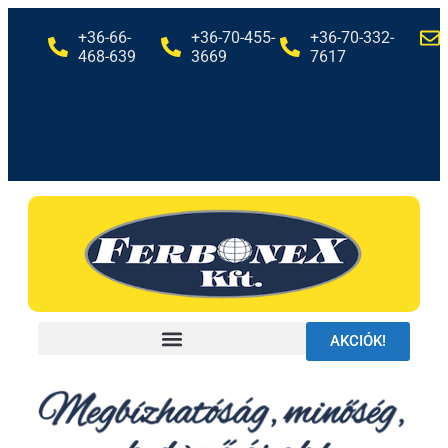
+36-66-
+36-70-455-
+36-70-332-
468-639
3669
7617
AKCIÓK!